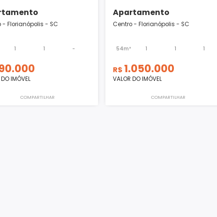
Apartamento
Apartamento
Centro - Florianópolis - SC
Centro - Florianópoli
30m²
1
1
-
54m²
1
790.000
1.050.00
R$
R$
VALOR DO IMÓVEL
VALOR DO IMÓVEL
COMPARTILHAR
COMPART