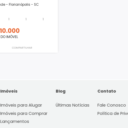
Flat
Trindade - Florianópolis - SC
30m²
1
1
1
610.000
R$
VALOR DO IMÓVEL
COMPARTILHAR