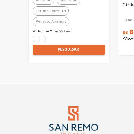
Churrasqueira
Piscina
Quadra Poliesportiva
Academia
Varanda
Mobiliado
Estuda Permuta
Permite Animais
Vídeo ou Tour Virtual
PESQUISAR