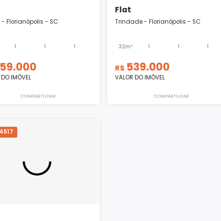
Flat
Flat
Canto - Florianópolis - SC
Trindade - Florianóp
40m²
1
1
1
32m²
1
659.000
539.000
R$
R$
VALOR DO IMÓVEL
VALOR DO IMÓVEL
COMPARTILHAR
COMPART
SRFL4517