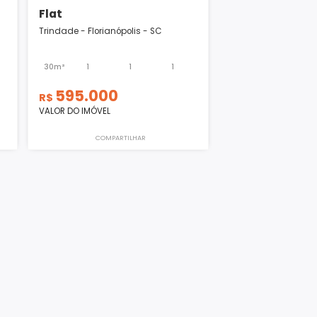
Flat
olis - SC
Trindade - Florianópolis - SC
1
1
30m²
1
1
1
595.000
R$
VALOR DO IMÓVEL
ILHAR
COMPARTILHAR