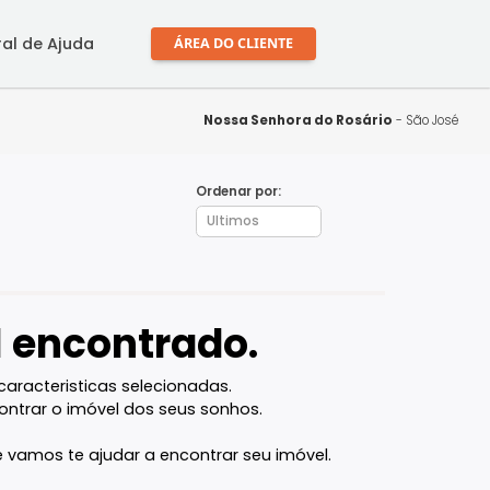
mprar
Central de Ajuda
ÁREA DO CLIENTE
Nossa Senhora do 
Ordenar por:
- SC
óvel encontrado.
l com as caracteristicas selecionadas.
ocê vai encontrar o imóvel dos seus sonhos.