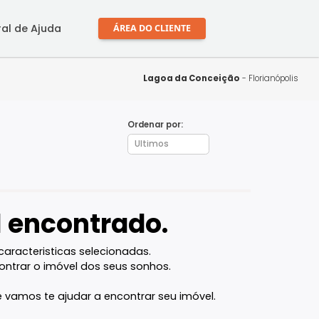
mprar
Central de Ajuda
ÁREA DO CLIENTE
Lagoa da Conce
Ordenar por:
SC
óvel encontrado.
l com as caracteristicas selecionadas.
ocê vai encontrar o imóvel dos seus sonhos.