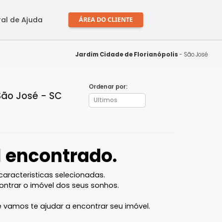
mprar
Central de Ajuda
ÁREA DO CLIENTE
Jardim Cidade de Floria
Ordenar por:
nópolis, São José - SC
óvel encontrado.
l com as caracteristicas selecionadas.
ocê vai encontrar o imóvel dos seus sonhos.