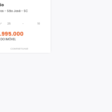
Prédio
Barreiros - São José - SC
1100m²
25
-
10
4.995.000
R$
VALOR DO IMÓVEL
COMPARTILHAR