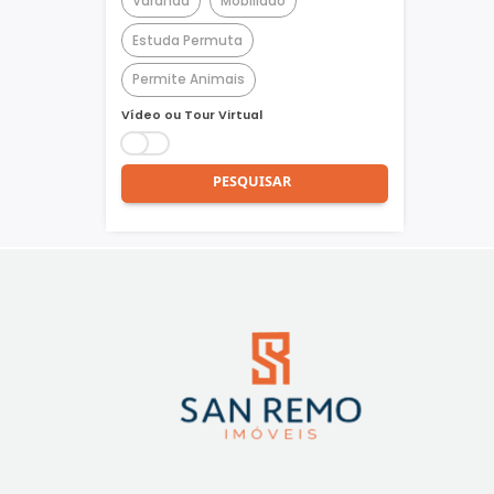
Churrasqueira
Piscina
Quadra Poliesportiva
Academia
Varanda
Mobiliado
Estuda Permuta
Permite Animais
Vídeo ou Tour Virtual
PESQUISAR