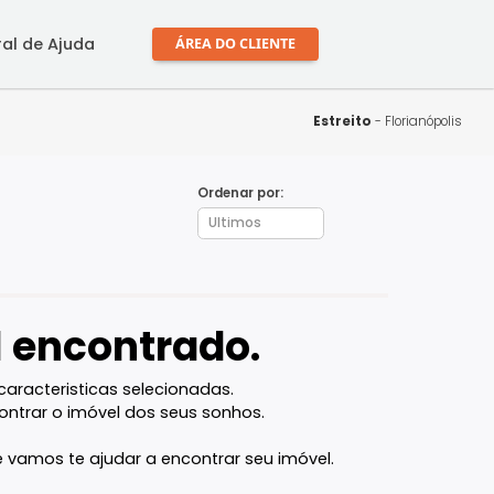
mprar
Central de Ajuda
ÁREA DO CLIENTE
Estr
Ordenar por:
óvel encontrado.
l com as caracteristicas selecionadas.
ocê vai encontrar o imóvel dos seus sonhos.