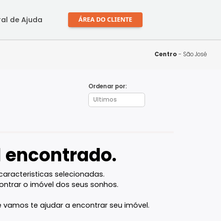
mprar
Central de Ajuda
ÁREA DO CLIENTE
Ordenar por:
óvel encontrado.
l com as caracteristicas selecionadas.
ocê vai encontrar o imóvel dos seus sonhos.