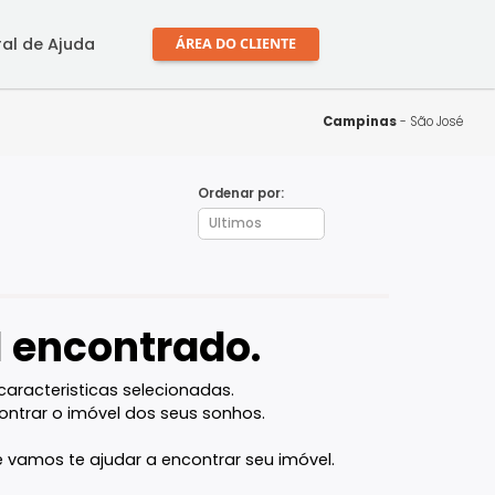
mprar
Central de Ajuda
ÁREA DO CLIENTE
Ca
Ordenar por:
óvel encontrado.
l com as caracteristicas selecionadas.
ocê vai encontrar o imóvel dos seus sonhos.