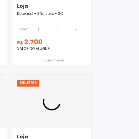
Loja
- SC
Kobrasol - São José - SC
-
3
34m²
1
1
-
2.700
R$
VALOR DO ALUGUEL
ILHAR
COMPARTILHAR
SRLJ5913