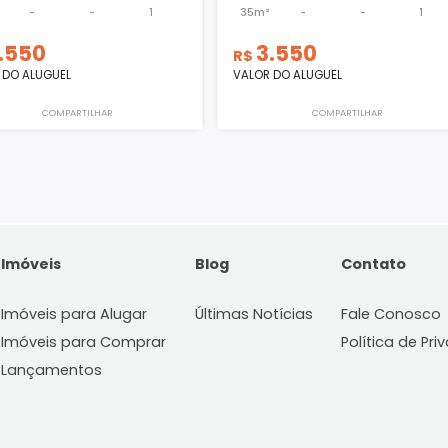
Loja
Loja
Estreito - Florianópolis - SC
Estreito - Florianópol
34m²
-
-
1
35m²
-
3.550
3.550
R$
R$
VALOR DO ALUGUEL
VALOR DO ALUGUEL
COMPARTILHAR
COMPART