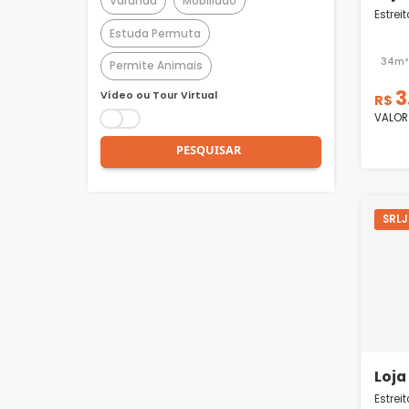
Churrasqueira
Piscina
Quadra Poliesportiva
Academia
Varanda
Mobiliado
Estuda Permuta
Permite Animais
Vídeo ou Tour Virtual
PESQUISAR