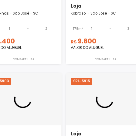
Loja
Loja
Campinas - São José - SC
Kobrasol - São José 
50m²
1
-
2
178m²
1
4.400
9.800
R$
R$
VALOR DO ALUGUEL
VALOR DO ALUGUEL
COMPARTILHAR
COMPART
SRLJ5903
SRLJ5915