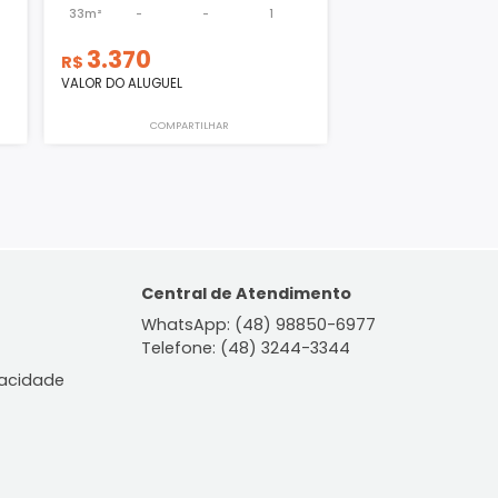
Loja
is - SC
Estreito - Florianópolis - SC
-
1
33m²
-
-
1
3.370
R$
VALOR DO ALUGUEL
ILHAR
COMPARTILHAR