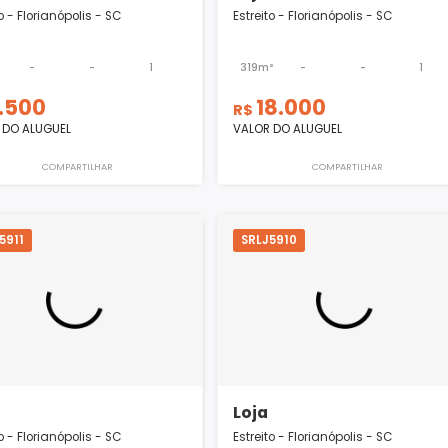
Loja
Loja
Estreito - Florianópolis - SC
Estreito - Florianópol
34m²
-
-
1
319m²
-
3.500
18.000
R$
R$
VALOR DO ALUGUEL
VALOR DO ALUGUEL
COMPARTILHAR
COMPART
SRLJ5911
SRLJ5910