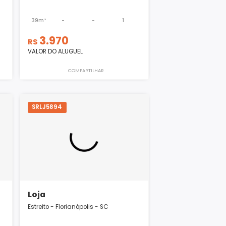
Loja
is - SC
Estreito - Florianópolis - SC
-
1
39m²
-
-
1
3.970
R$
VALOR DO ALUGUEL
ILHAR
COMPARTILHAR
SRLJ5894