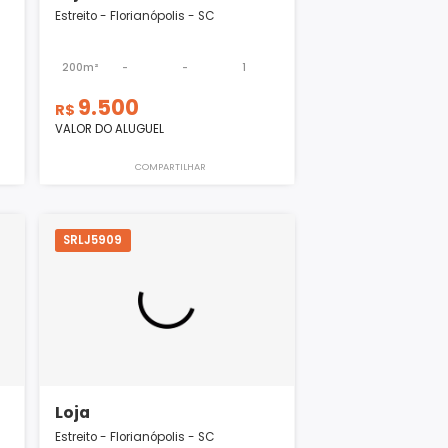
Loja
is - SC
Estreito - Florianópolis - SC
-
1
200m²
-
-
1
9.500
R$
VALOR DO ALUGUEL
ILHAR
COMPARTILHAR
SRLJ5909