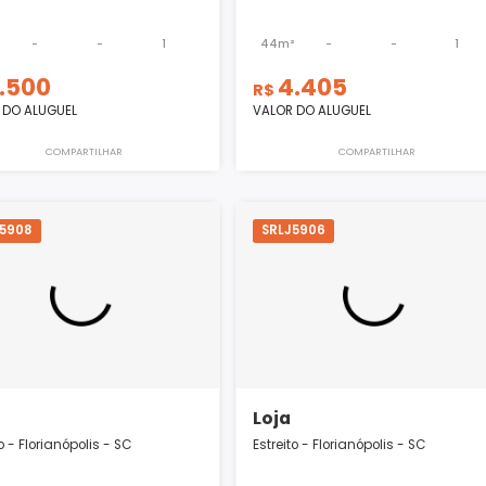
Loja
Loja
Estreito - Florianópolis - SC
Estreito - Florianópol
65m²
-
-
1
44m²
-
6.500
4.405
R$
R$
VALOR DO ALUGUEL
VALOR DO ALUGUEL
COMPARTILHAR
COMPART
SRLJ5908
SRLJ5906