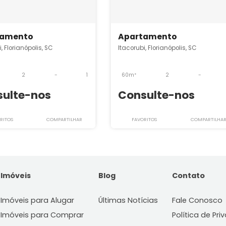
acorubi
SRAP5440
SRAP5553
Apartamento
Apartamento
tacorubi, Florianópolis, SC
Itacorubi, Florianópol