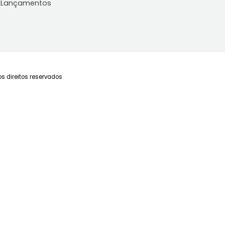
63m²
2
-
1
60m²
2
Consulte-nos
Consulte-
FAVORITOS
COMPARTILHAR
FAVORITOS
Imóveis
Blog
C
Imóveis para Alugar
Últimas Notícias
Fa
Imóveis para Comprar
Po
Lançamentos