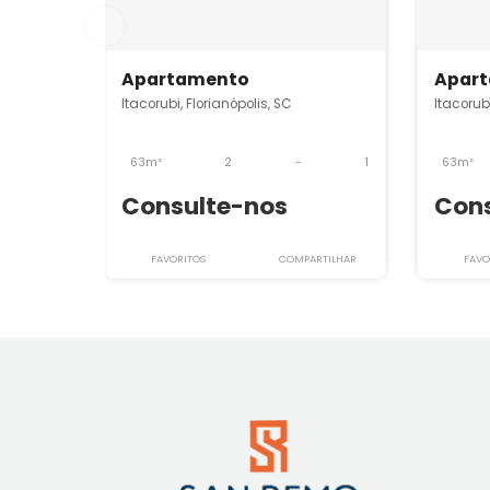
Imóveis semelhantes em
It
SRAP3806
Apartamento
Itacorubi, Florianópolis, SC
I