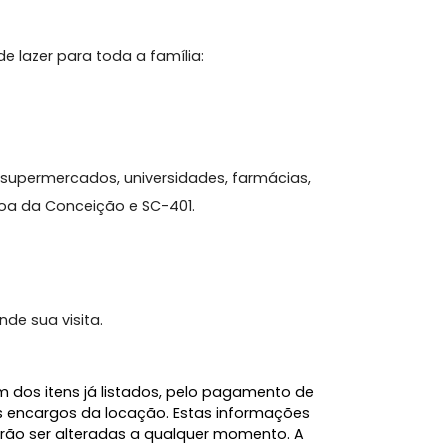
liado e pronto para morar, contando com
s. São 2 dormitórios, 1 banheiro, sala de estar e
nal e ótima iluminação natural.
 garagem coberta, trazendo mais segurança e
tura de lazer para toda a família:
óximo a supermercados, universidades, farmácias,
ro, Lagoa da Conceição e SC-401.