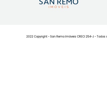
63m²
2
-
1
Consulte-nos
FAVORITOS
COMPARTILHAR