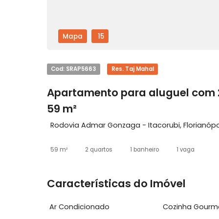
Mapa
15
Cod: SRAP5663
Res. Taj Mahal
Apartamento para aluguel c
59 m²
Rodovia Admar Gonzaga - Itacorubi, Flor
59 m²
2 quartos
1 banheiro
1 vaga