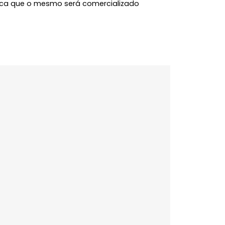
e agende sua visita.
l, além dos itens já listados, pelo pagamento de
e demais encargos da locação. Estas informações
 e poderão ser alteradas a qualquer momento. A
 significa que o mesmo será comercializado