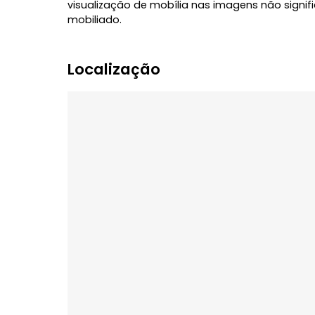
Mais fotos em breve!
Entre em contato para mais informações 
IMPORTANTE: O locatário ficará responsáve
energia elétrica, água, seguro incêndio 
são de responsabilidade do proprietário
visualização de mobília nas imagens não
mobiliado.
Localização