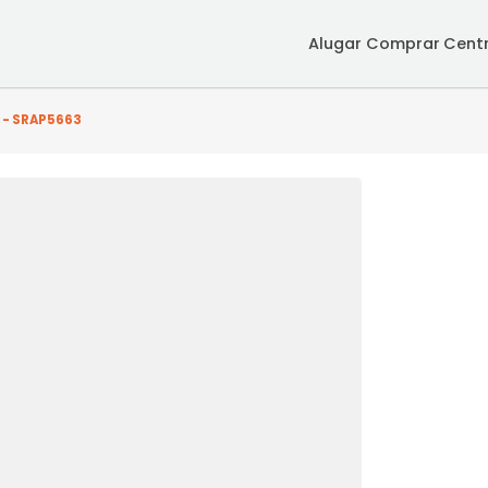
Alugar
Co
uarto(s) - SRAP5663