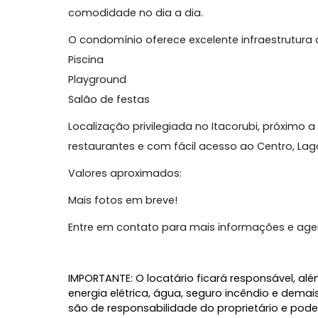
Com 59m² privativos, o imóvel está mobi
ambientes bem distribuídos e aconchegante
jantar integradas, além de cozinha funcio
O apartamento dispõe ainda de vaga de
comodidade no dia a dia.
O condomínio oferece excelente infraestru
Piscina
Playground
Salão de festas
Localização privilegiada no Itacorubi, pr
restaurantes e com fácil acesso ao Cent
Valores aproximados: