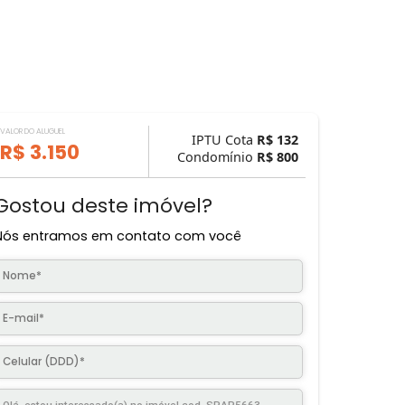
VALOR DO ALUGUEL
IPTU Cota
R$ 
R$ 3.150
Condomínio
R$ 
Gostou deste imóvel?
Nós entramos em contato com você