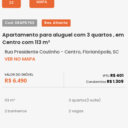
MAPA
22
Cod: SRAP5753
Res. Atlanta
Apartamento para aluguel com 3 quartos , em
Centro com 113 m²
Rua Presidente Coutinho - Centro, Florianópolis, SC
VER NO MAPA
VALOR DO IMÓVEL
R$ 401
IPTU
R$ 6.490
R$ 1.309
Condomínio
113 m²
3 quartos
(1 suíte)
2 banheiros
2 vagas