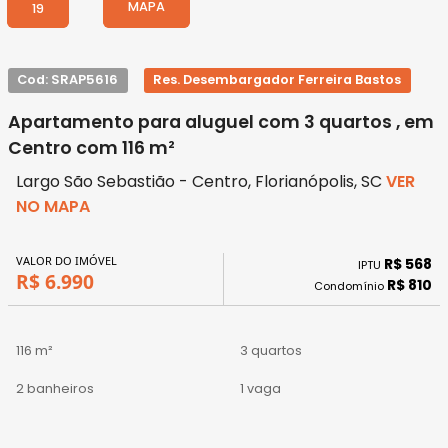
MAPA
19
Cod: SRAP5616
Res. Desembargador Ferreira Bastos
Apartamento para aluguel com 3 quartos , em
Centro com 116 m²
Largo São Sebastião - Centro, Florianópolis, SC
VER
NO MAPA
VALOR DO IMÓVEL
R$ 568
IPTU
R$ 6.990
R$ 810
Condomínio
116 m²
3 quartos
2 banheiros
1 vaga