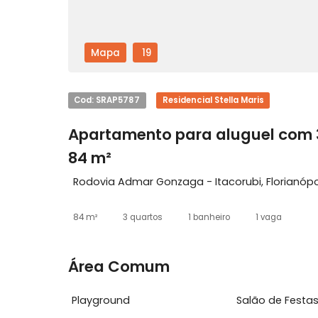
Mapa
19
Cod: SRAP5787
Residencial Stella Maris
Apartamento para aluguel c
84 m²
Rodovia Admar Gonzaga - Itacorubi, Flor
84 m²
3 quartos
1 banheiro
1 vaga