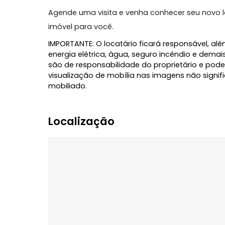
Quiosque para confraternizações;
Zelador.
Localizado no Itacorubi, o apartamento 
universidades, farmácias, restaurantes e
praias do leste da ilha, proporcionando 
Agende uma visita e venha conhecer seu n
imóvel para você.
IMPORTANTE: O locatário ficará responsáve
energia elétrica, água, seguro incêndio 
são de responsabilidade do proprietário
visualização de mobília nas imagens não
mobiliado.