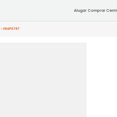
Alugar
Co
uarto(s) - SRAP5787