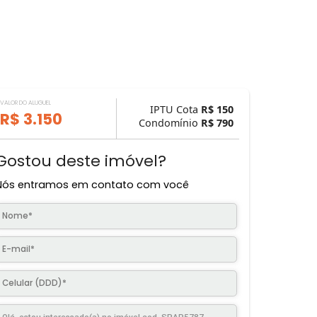
VALOR DO ALUGUEL
IPTU Cota
R$ 
R$ 3.150
Condomínio
R$ 
Gostou deste imóvel?
Nós entramos em contato com você