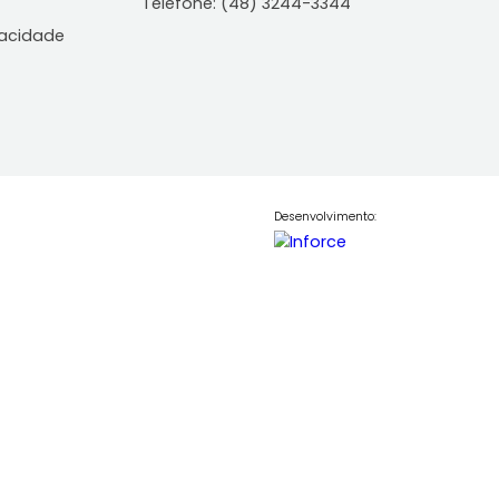
ontato
Central de Atendiment
WhatsApp: (48) 98850-6
Telefone: (48) 3244-334
le Conosco
lítica de Privacidade