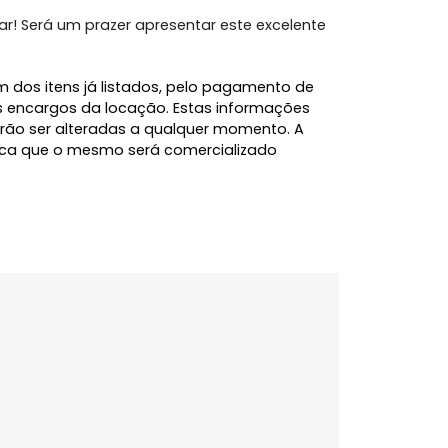
está próximo a supermercados, escolas,
 com fácil acesso ao Centro, Lagoa da Conceição e
mais comodidade para sua rotina.
ovo lar! Será um prazer apresentar este excelente
l, além dos itens já listados, pelo pagamento de
e demais encargos da locação. Estas informações
 e poderão ser alteradas a qualquer momento. A
 significa que o mesmo será comercializado