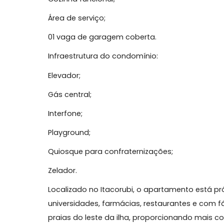
01 banheiro social;
01 lavabo;
Sala de estar e jantar integradas;
Cozinha funcional;
Área de serviço;
01 vaga de garagem coberta.
Infraestrutura do condomínio:
Elevador;
Gás central;
Interfone;
Playground;