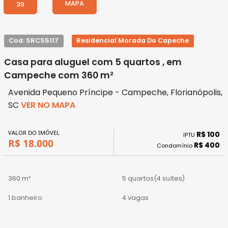
MAPA
39
Cod: SRCS5117
Residencial Morada Do Capeche
Casa para aluguel com 5 quartos , em
Campeche com 360 m²
Avenida Pequeno Príncipe - Campeche, Florianópolis,
SC
VER NO MAPA
VALOR DO IMÓVEL
R$ 100
IPTU
R$ 18.000
R$ 400
Condomínio
360 m²
5 quartos
(4 suítes)
1 banheiro
4 vagas