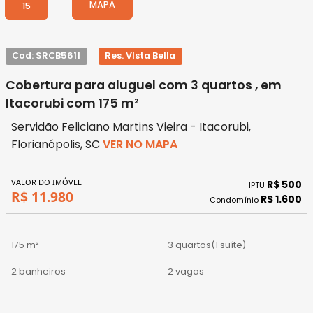
MAPA
15
Cod: SRCB5611
Res. VIsta Bella
Cobertura para aluguel com 3 quartos , em
Itacorubi com 175 m²
Servidão Feliciano Martins Vieira - Itacorubi,
Florianópolis, SC
VER NO MAPA
VALOR DO IMÓVEL
R$ 500
IPTU
R$ 11.980
R$ 1.600
Condomínio
175 m²
3 quartos
(1 suíte)
2 banheiros
2 vagas