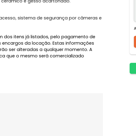
o, Gen. Eurico Gaspar Dutra. Possui 8 salas, 4
e recepção. Teto rebaixado, iluminação completa, ar
ro, piso cerâmico e gesso acartonado.
trole de acesso, sistema de segurança por câmeras e
l, além dos itens já listados, pelo pagamento de
e demais encargos da locação. Estas informações
 e poderão ser alteradas a qualquer momento. A
 significa que o mesmo será comercializado