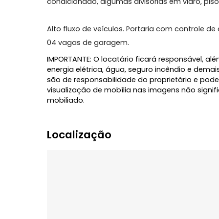
Loja virada para a principal rua do Estreit
banheiros (sendo 2 PNE), copa, depósito 
condicionado, algumas divisórias em vid
Alto fluxo de veículos. Portaria com con
04 vagas de garagem.
IMPORTANTE: O locatário ficará responsáve
energia elétrica, água, seguro incêndio 
são de responsabilidade do proprietário
visualização de mobília nas imagens não
mobiliado.
Localização