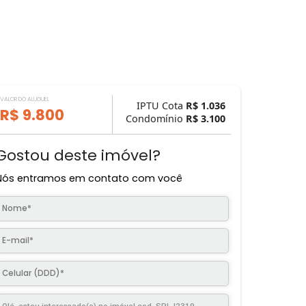
VALOR DO ALUGUEL
IPTU Cota
R$ 1.
R$ 9.800
Condomínio
R$ 3.
Gostou deste imóvel?
Nós entramos em contato com você