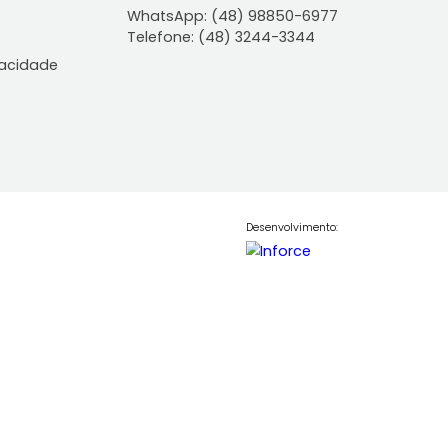
ontato
Central de Atendiment
WhatsApp: (48) 98850-6
Telefone: (48) 3244-334
le Conosco
lítica de Privacidade