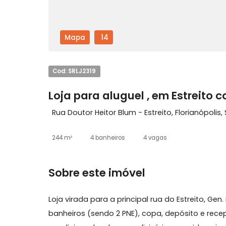
Mapa
14
Cod: SRLJ2319
Loja para aluguel , em Estre
Rua Doutor Heitor Blum - Estreito, Florian
244 m²
4 banheiros
4 vagas
Sobre este imóvel