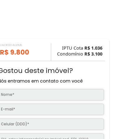
VALOR DO ALUGUEL
IPTU Cota
R$ 1.
R$ 9.800
Condomínio
R$ 3.
Gostou deste imóvel?
Nós entramos em contato com você