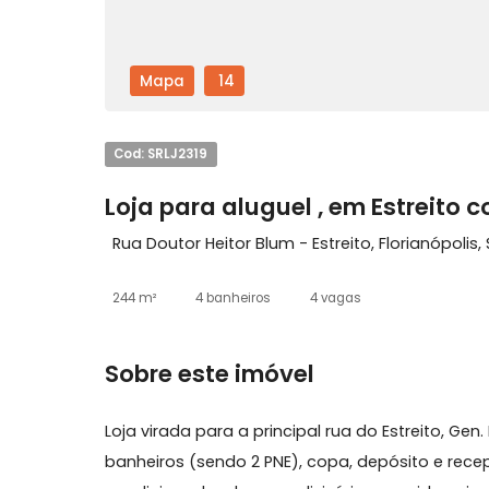
Mapa
14
Cod: SRLJ2319
Loja para aluguel , em Estre
Rua Doutor Heitor Blum - Estreito, Florian
244 m²
4 banheiros
4 vagas
Sobre este imóvel