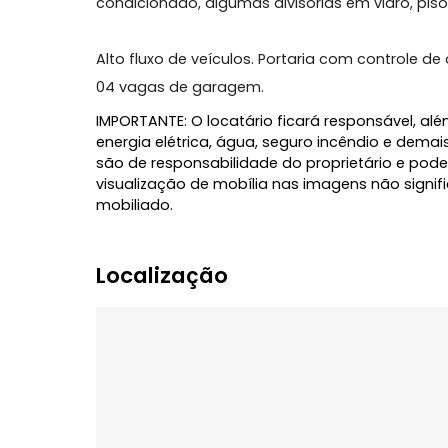
Loja virada para a principal rua do Estreit
banheiros (sendo 2 PNE), copa, depósito 
condicionado, algumas divisórias em vid
Alto fluxo de veículos. Portaria com con
04 vagas de garagem.
IMPORTANTE: O locatário ficará responsáve
energia elétrica, água, seguro incêndio 
são de responsabilidade do proprietário
visualização de mobília nas imagens não
mobiliado.
Localização