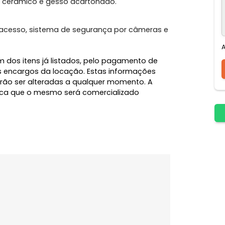
o, Gen. Eurico Gaspar Dutra. Possui 8 salas, 4
e recepção. Teto rebaixado, iluminação completa, ar
ro, piso cerâmico e gesso acartonado.
trole de acesso, sistema de segurança por câmeras e
l, além dos itens já listados, pelo pagamento de
e demais encargos da locação. Estas informações
 e poderão ser alteradas a qualquer momento. A
 significa que o mesmo será comercializado