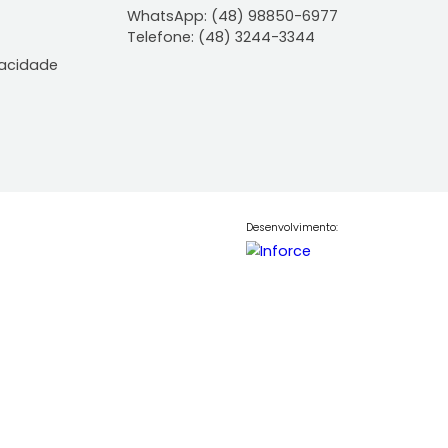
ontato
Central de Atendiment
WhatsApp: (48) 98850-6
Telefone: (48) 3244-334
le Conosco
lítica de Privacidade