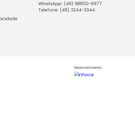
ontato
Central de Atendiment
WhatsApp: (48) 98850-6
Telefone: (48) 3244-334
le Conosco
lítica de Privacidade
Desenvolvim