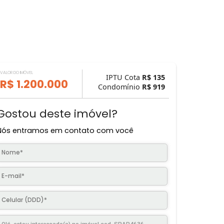
VALOR DO IMÓVEL
IPTU Cota
R$ 
R$ 1.200.000
Condomínio
R$ 
Gostou deste imóvel?
Nós entramos em contato com você