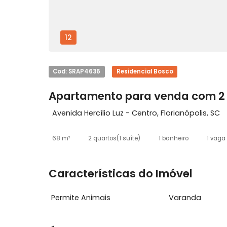
12
Cod: SRAP4636
Residencial Bosco
Apartamento para venda co
Avenida Hercílio Luz - Centro, Florianópoli
68 m²
2 quartos
(1 suíte)
1 banheiro
Características do Imóvel