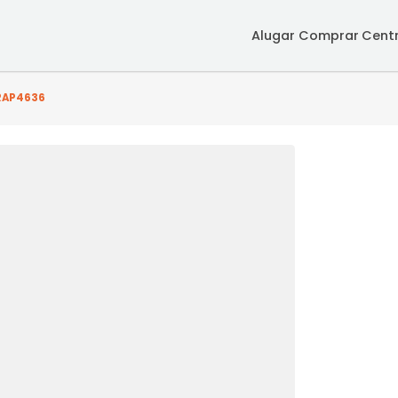
Alugar
Co
o(s) - SRAP4636