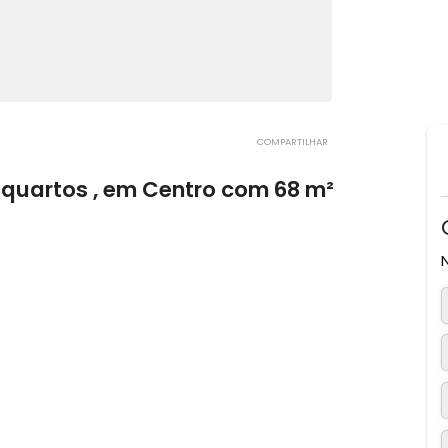
COMPARTILHAR
m 2 quartos , em Centro com 68 m²
s, SC
1 vaga