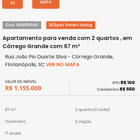
MAPA
22
Cod: SRAP5000
D/Spot Smart Living
Apartamento para venda com 2 quartos , em
Córrego Grande com 67 m²
Rua João Pio Duarte Silva - Córrego Grande,
Florianópolis, SC
VER NO MAPA
VALOR DO IMÓVEL
R$ 100
IPTU
R$ 1.155.000
R$ 560
Condomínio
67 m²
2 quartos
(1 suíte)
1 banheiro
2 vagas
1° andar