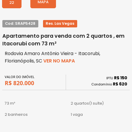
MAPA
22
Cod: SRAP5428
Res. Las Vegas
Apartamento para venda com 2 quartos , em
Itacorubi com 73 m²
Rodovia Amaro Antônio Vieira - Itacorubi,
Florianópolis, SC
VER NO MAPA
VALOR DO IMÓVEL
R$ 150
IPTU
R$ 820.000
R$ 620
Condomínio
73 m²
2 quartos
(1 suíte)
2 banheiros
1 vaga