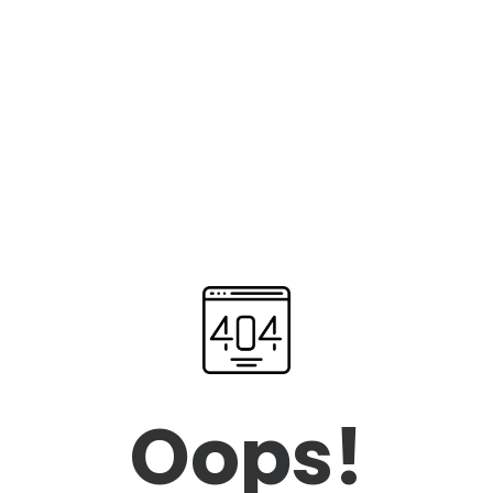
Oops!