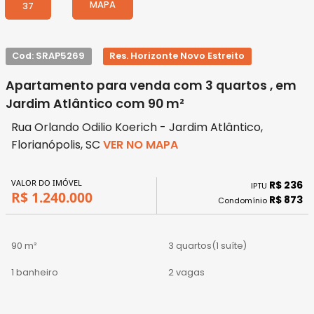
MAPA
37
Cod: SRAP5269
Res. Horizonte Novo Estreito
Apartamento para venda com 3 quartos , em
Jardim Atlântico com 90 m²
Rua Orlando Odilio Koerich - Jardim Atlântico,
Florianópolis, SC
VER NO MAPA
VALOR DO IMÓVEL
R$ 236
IPTU
R$ 1.240.000
R$ 873
Condomínio
90 m²
3 quartos
(1 suíte)
1 banheiro
2 vagas