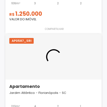
106m²
3
2
2
1.250.000
R$
VALOR DO IMÓVEL
COMPARTILHAR
AP0587_SRI
Apartamento
Jardim Atlântico - Florianópolis - SC
120m²
4
2
1