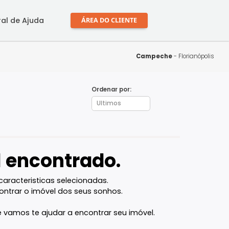
mprar
Central de Ajuda
ÁREA DO CLIENTE
Campe
Ordenar por:
óvel encontrado.
l com as caracteristicas selecionadas.
ocê vai encontrar o imóvel dos seus sonhos.